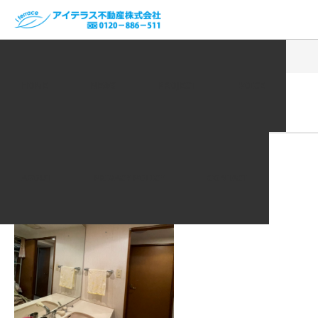
ホーム
VOICE | お客様の声
S__5136457
HOME
NEWS
PROJECT
VOICE
2022.01.24
S__5136457
ABOUT
PRIVACY POLICY
CONTACT