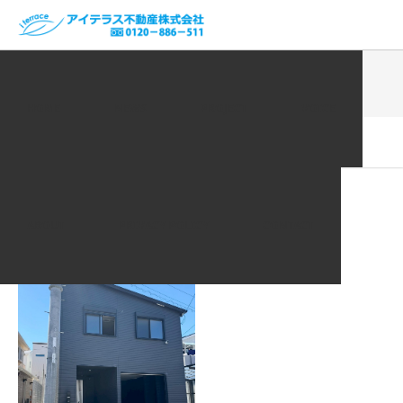
ホーム
VOICE | お客様の声
LINE_ALBUM_20250511_250822_85
HOME
NEWS
PROJECT
VOICE
2025.09.27
LINE_ALBUM_20250511_250822_85
ABOUT
PRIVACY POLICY
CONTACT