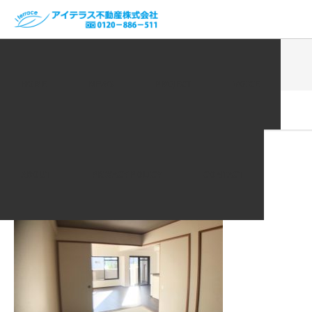
ホーム
VOICE | お客様の声
1FB2F25B-2944-413C-B98B-
D8015D69C29C
HOME
NEWS
PROJECT
VOICE
2020.09.18
1FB2F25B-2944-413C-B98B-
D8015D69C29C
ABOUT
PRIVACY POLICY
CONTACT