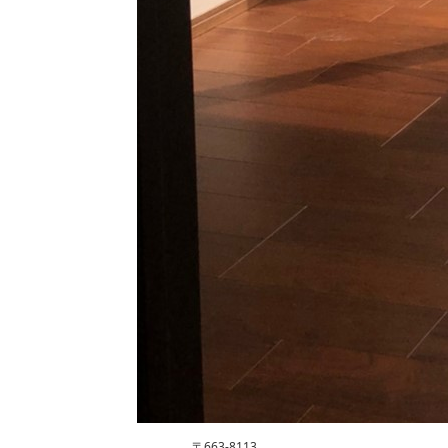
〒663-8113