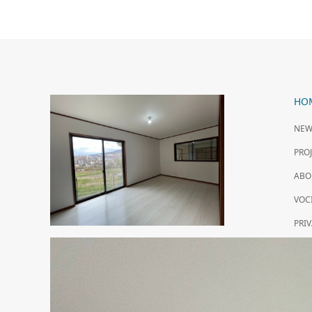
HO
NEW
PR
ABO
VOC
PRI
CO