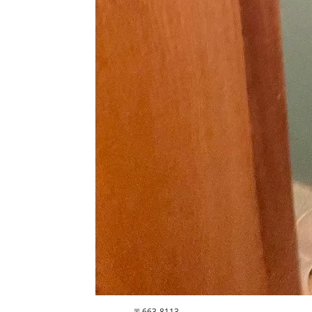
〒663-8113