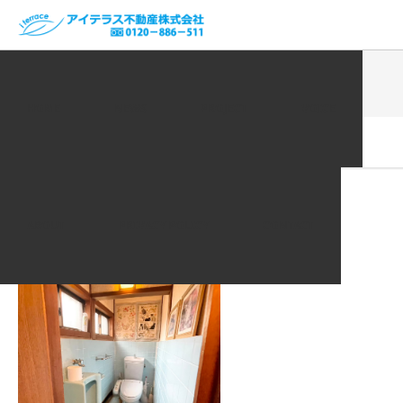
ホーム
VOICE | お客様の声
LINE_ALBUM_20230307_230424_18
HOME
NEWS
PROJECT
VOICE
2023.05.18
LINE_ALBUM_20230307_230424_18
ABOUT
PRIVACY POLICY
CONTACT