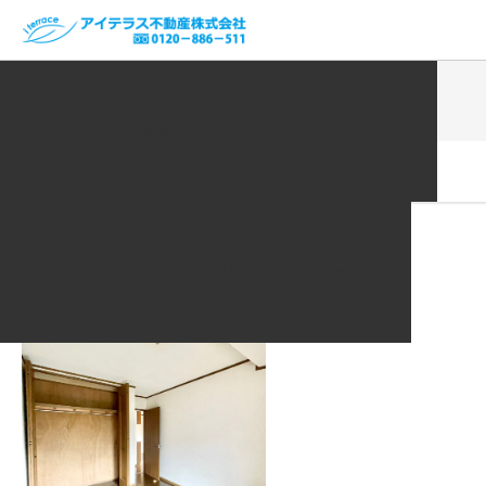
ホーム
VOICE | お客様の声
LINE_ALBUM_20230307_230424_11
HOME
NEWS
PROJECT
VOICE
2023.05.18
LINE_ALBUM_20230307_230424_11
ABOUT
PRIVACY POLICY
CONTACT