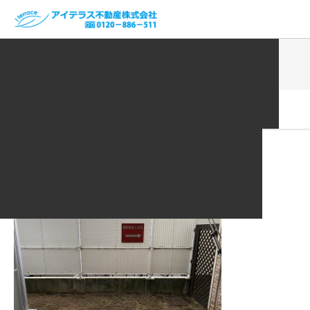
ホーム
VOICE | お客様の声
67361922-FC28-4D24-9BA5-
77D699B07F51
HOME
NEWS
PROJECT
VOICE
2020.11.29
67361922-FC28-4D24-9BA5-
77D699B07F51
ABOUT
PRIVACY POLICY
CONTACT