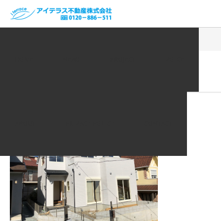
ホーム
VOICE | お客様の声
IMG_0584
HOME
NEWS
PROJECT
VOICE
2020.01.11
IMG_0584
ABOUT
PRIVACY POLICY
CONTACT