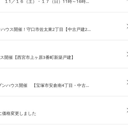
１1／１６（土）・１７（日）11時～16時…
ンハウス開催！守口市佐太東2丁目【中古戸建2…
ウス開催【西宮市上ヶ原3番町新築戸建】
プンハウス開催 【宝塚市安倉南4丁目・中古…
）に価格変更しました