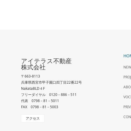
HO
アイテラス不動産
株式会社
NEW
〒663-8113
PR
兵庫県西宮市甲子園口四丁目22番22号
ABO
NakataBLD４F
フリーダイヤル 0120－886－511
VOC
代表 0798－81－5011
FAX 0798－81－5003
PRI
CO
アクセス