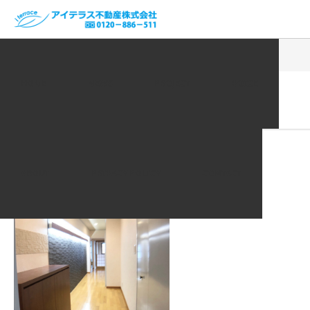
ホーム
VOICE | お客様の声
20200717_200717_0009
HOME
NEWS
PROJECT
VOICE
2020.07.21
20200717_200717_0009
ABOUT
PRIVACY POLICY
CONTACT