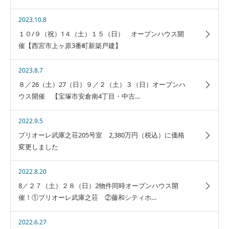
2023.10.8
１０/９（祝）1４（土）１５（日） オープンハウス開
催【西宮市上ヶ原3番町新築戸建】
2023.8.7
８／26（土）27（日）９／２（土）３（日）オープンハ
ウス開催 【宝塚市安倉南4丁目・中古…
2022.9.5
プリオーレ武庫之荘205号室 2,380万円（税込）に価格
変更しました
2022.8.20
8／２７（土）２８（日）2物件同時オープンハウス開
催！①プリオーレ武庫之荘 ②藤和シティホ…
2022.6.27