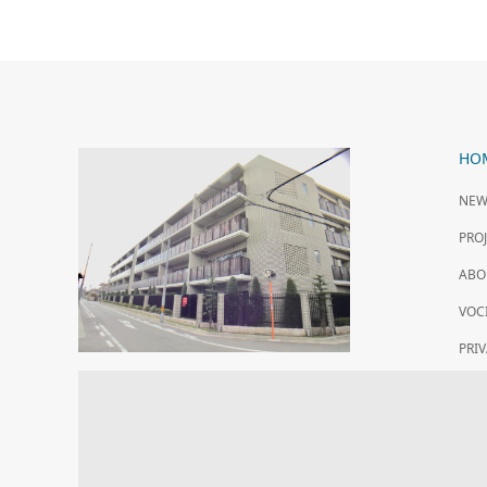
HO
NEW
PR
ABO
VOC
PRI
CO